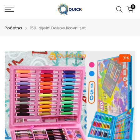
Preskoči
0
na
sadržaj
Početna
150-dijelni Deluxe likovni set
-31%