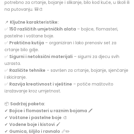
potrebno za crtanje, bojanje i slikanje, bilo kod kuće, u školi ili
na putovanju. 🎒🎨
📌
Ključne karakteristike:
✅
150 različitih umjetničkih alata
– bojice, flomasteri,
pastelne i voštane boje.
✅
Praktična kutija
– organiziran i lako prenosiv set za
crtanje bilo gdje.
✅
Sigurni i netoksični materijali
– sigurni za djecu svih
uzrasta.
✅
Različite tehnike
– savršen za crtanje, bojanje, sjenčanje
i skiciranje.
✅
Razvija kreativnost i vještine
– potiče maštovito
izražavanje kroz umjetnost.
📦
Sadržaj paketa:
✔
Bojice i flomasteri u raznim bojama
🖍️
✔
Voštane i pastelne boje
🎨
✔
Vodene boje i kistovi
🖌️
✔
Gumica, šiljilo i ravnalo
📏✏️