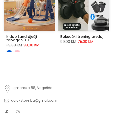
Kiddo Land dječji
Boksački trening uređaj
tobogan 3 u 1
99,00 KM
75,00 KM
119,00 KM
99,00 KM
Igmanska 88, Vogošća
quickstore.ba@gmail.com