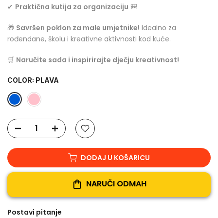
✔
Praktična kutija za organizaciju
🎒
🎁
Savršen poklon za male umjetnike!
Idealno za
rođendane, školu i kreativne aktivnosti kod kuće.
🛒
Naručite sada i inspirirajte dječju kreativnost!
COLOR:
PLAVA
DODAJ U KOŠARICU
NARUČI ODMAH
Postavi pitanje