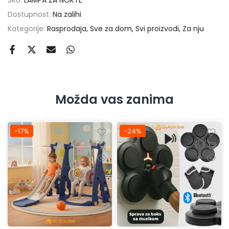
SKU:
LAMPA ZA NOKTE
Dostupnost:
Na zalihi
Kategorije:
Rasprodaja
Sve za dom
Svi proizvodi
Za nju
Možda vas zanima
-17%
-24%