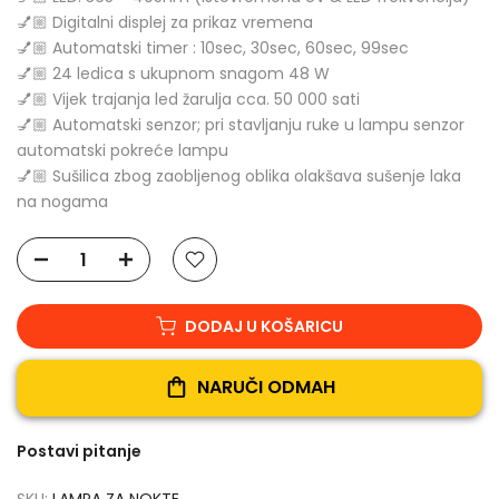
💅🏼 Digitalni displej za prikaz vremena
💅🏼 Automatski timer : 10sec, 30sec, 60sec, 99sec
💅🏼 24 ledica s ukupnom snagom 48 W
💅🏼 Vijek trajanja led žarulja cca. 50 000 sati
💅🏼 Automatski senzor; pri stavljanju ruke u lampu senzor
automatski pokreće lampu
💅🏼 Sušilica zbog zaobljenog oblika olakšava sušenje laka
na nogama
DODAJ U KOŠARICU
NARUČI ODMAH
Postavi pitanje