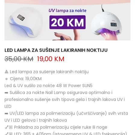
LED LAMPA ZA SUŠENJE LAKIRANIH NOKTIJU
35,00 KM
19,00 KM
🔺 Led lampa za sušenje lakiranih noktiju
🔹 Cijena: 19,00KM
Led & UV sušilo za nokte 48 W Power SUN5
➡️ Sušilica za nokte Nail Lamp osigurava optimalno i
profesionalno sušenje svih tipova gela i trajnih lakova UV i
LED
➡️ UV/LED lampa za polimerizaciju (učvršćivanje) svih vrsta
UV i LED gelova i trajnih lakova
💅🏼 Prikladna za polimerizaciju cijele ruke ili noge
💅🏼 LED: 365 + 405nm (istovremena UV & LED frekvencija)