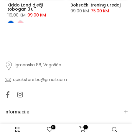
Kiddo Land dječji
Boksački trening uređaj
tobogan 3 u 1
99,00 KM
75,00 KM
119,00 KM
99,00 KM
Igmanska 88, Vogošća
quickstore.ba@gmail.com
Informacije
0
0